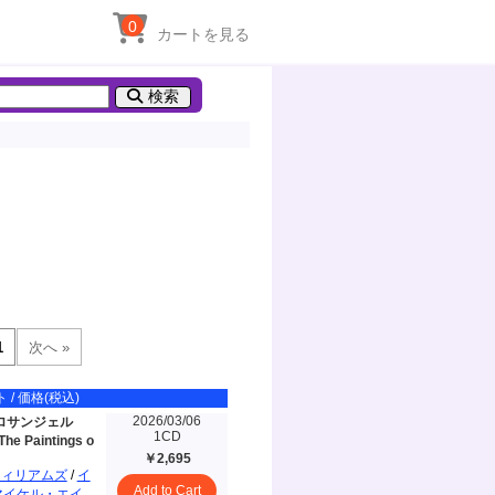
0
カートを見る
検索
 / 価格(税込)
2026/03/06
ロサンジェル
1CD
he Paintings o
￥2,695
ウィリアムズ
/
イ
Add to Cart
マイケル・エイ