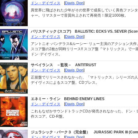
ドン・デイヴィス
[
Davis, Don
]
異世界に飛ばされた少年がその世界で成長していく異色ファンタ
ャー。リマスターで音質向上されて再発売！限定1000枚。
バリスティック (スコア)
BALLISTIC: ECKS VS. SEVER (Scor
ドン・デイヴィス
[
Davis, Don
]
アントニオ･バンデラス&ルーシー･リュー主演のアクション大作
スコア盤の2枚が同時リリース!! スコア盤『マトリックス』で一
ドン･デイヴィス。
サベイランス －監視－
ANTITRUST
ドン・デイヴィス
[
Davis, Don
]
正規盤でリリースされなかった、「マトリックス」シリーズの人
デイヴィスによるスコア盤。CDプレス。
エネミー・ライン
BEHIND ENEMY LINES
ドン・デイヴィス
[
Davis, Don
]
これもなぜかサウンドトラックCDが発売されなかった、ドン・
作スコア。CD-R盤。
ジュラシック・パーク３（完全盤）
JURASSIC PARK III (Com
ドン・デイヴィス
[
Davis, Don
]