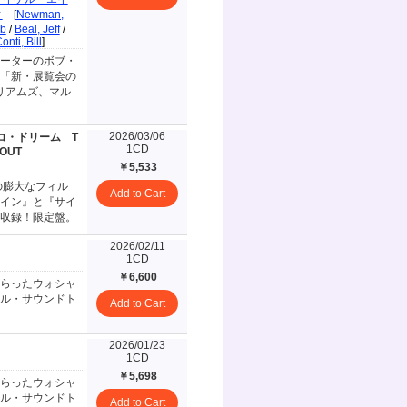
ィ
[
Newman,
ab
/
Beal, Jeff
/
onti, Bill
]
ーターのボブ・
「新・展覧会の
リアムズ、マル
2026/03/06
／サイコ・ドリーム
T
1CD
KOUT
￥5,533
の膨大なフィル
Add to Cart
イン』と『サイ
収録！限定盤。
2026/02/11
1CD
￥6,600
らったウォシャ
ル・サウンドト
Add to Cart
2026/01/23
1CD
￥5,698
らったウォシャ
ル・サウンドト
Add to Cart