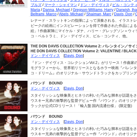
ブルズ
/
マーク・シャイマン
/
ドン・デイヴィス
/
ビル・コンテ
Maria
/
Danna, Mychael
/
Gregson-Williams, Harry
/
Darwish, Ih
Beltrami, Marco
/
Abels, Michael
/
Shaiman, Marc
/
Davis, Don
/
C
レナード・スラットキンの指揮によって演奏される、イラストレ
ピークの絵画にインスピレーションを得て作曲された作品による
絵」! 作曲家陣にマイケル・ダナ、ハリー・グレッグソン＝ウィ
コ・ベルトラミ、ドン・デイヴィス、ビル・コンティ、他。
THE DON DAVIS COLLECTION Volume 2: バレンタイン
HE DON DAVIS COLLECTION Volume 2: VALENTINE / BLAC
ドン・デイヴィス
[
Davis, Don
]
『ドン・デイヴィス・コレクションVol.2』がリリース！作曲家
モグラフィーから、世界初リリースとなるホラー映画『バレンタ
コ・ドリーム』のオリジナル・サウンドトラックをカップリング
バウンド
BOUND
ドン・デイヴィス
[
Davis, Don
]
スタイリッシュな映像美とヒネリの利いた巧みな脚本が話題をさ
ウスキー兄弟の衝撃的な監督デビュー作『バウンド』のオリジナ
ラックが公式CDリリース！「輸入盤:国内流通仕様」 (限定盤)
バウンド
BOUND
ドン・デイヴィス
[
Davis, Don
]
スタイリッシュな映像美とヒネリの利いた巧みな脚本が話題をさ
ウスキー兄弟の衝撃的な監督デビュー作『バウンド』のオリジナ