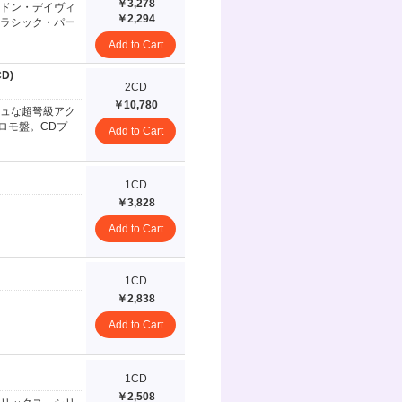
￥3,278
ドン・デイヴィ
￥2,294
ラシック・パー
Add to Cart
CD)
2CD
￥10,780
ュな超弩級アク
ロモ盤。CDプ
Add to Cart
1CD
￥3,828
Add to Cart
1CD
￥2,838
Add to Cart
1CD
￥2,508