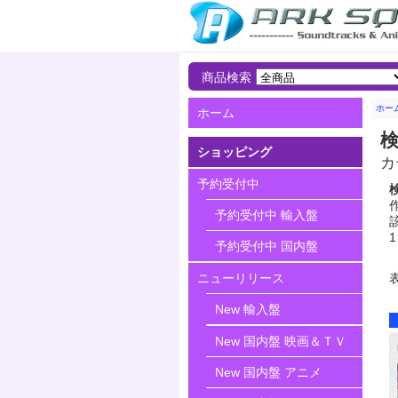
商品検索
ホー
ホーム
ショッピング
カ
予約受付中
作
予約受付中 輸入盤
該
1
予約受付中 国内盤
ニューリリース
New 輸入盤
New 国内盤 映画＆ＴＶ
New 国内盤 アニメ