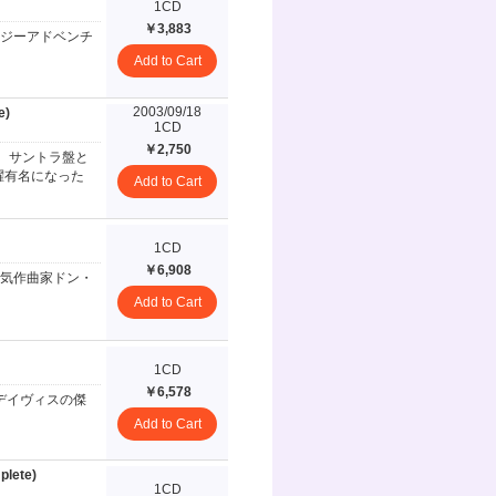
1CD
￥3,883
ジーアドベンチ
Add to Cart
2003/09/18
e)
1CD
￥2,750
。サントラ盤と
躍有名になった
Add to Cart
1CD
￥6,908
気作曲家ドン・
Add to Cart
1CD
￥6,578
デイヴィスの傑
Add to Cart
plete)
1CD