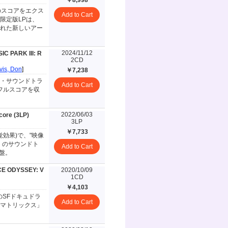
￥8,998
のスコアをエクス
Add to Cart
限定版LPは、
れた新しいアー
2024/11/12
C PARK III: R
2CD
vis, Don
]
￥7,238
・サウンドトラ
Add to Cart
フルスコアを収
2022/06/03
core (3LP)
3LP
￥7,733
視覚効果)で、"映像
」のサウンドト
Add to Cart
盤。
CE ODYSSEY: V
2020/10/09
1CD
￥4,103
のSFドキュドラ
Add to Cart
マトリックス」