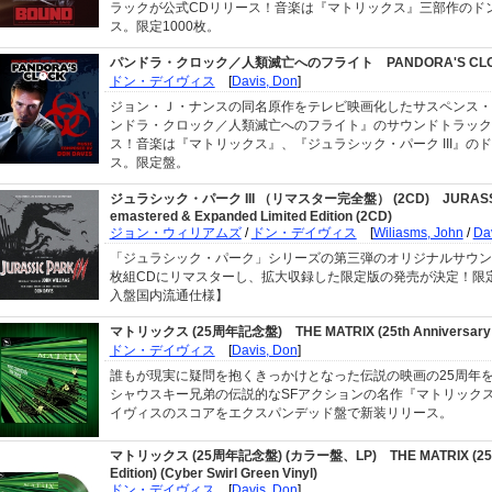
ラックが公式CDリリース！音楽は『マトリックス』三部作のド
ス。限定1000枚。
パンドラ・クロック／人類滅亡へのフライト
PANDORA'S CL
ドン・デイヴィス
[
Davis, Don
]
ジョン・Ｊ・ナンスの同名原作をテレビ映画化したサスペンス・
ンドラ・クロック／人類滅亡へのフライト』のサウンドトラック
ス！音楽は『マトリックス』、『ジュラシック・パーク III』の
ス。限定盤。
ジュラシック・パーク III （リマスター完全盤） (2CD)
JURASSI
emastered & Expanded Limited Edition (2CD)
ジョン・ウィリアムズ
/
ドン・デイヴィス
[
Wiliasms, John
/
Da
「ジュラシック・パーク」シリーズの第三弾のオリジナルサウン
枚組CDにリマスターし、拡大収録した限定版の発売が決定！限定
入盤国内流通仕様】
マトリックス (25周年記念盤)
THE MATRIX (25th Anniversary 
ドン・デイヴィス
[
Davis, Don
]
誰もが現実に疑問を抱くきっかけとなった伝説の映画の25周年
シャウスキー兄弟の伝説的なSFアクションの名作『マトリック
イヴィスのスコアをエクスパンデッド盤で新装リリース。
マトリックス (25周年記念盤) (カラー盤、LP)
THE MATRIX (25
Edition) (Cyber Swirl Green Vinyl)
ドン・デイヴィス
[
Davis, Don
]