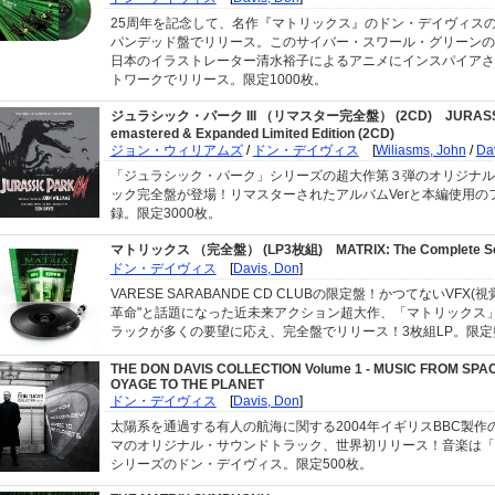
25周年を記念して、名作『マトリックス』のドン・デイヴィス
パンデッド盤でリリース。このサイバー・スワール・グリーンの
日本のイラストレーター清水裕子によるアニメにインスパイアさ
トワークでリリース。限定1000枚。
ジュラシック・パーク III （リマスター完全盤） (2CD)
JURASSI
emastered & Expanded Limited Edition (2CD)
ジョン・ウィリアムズ
/
ドン・デイヴィス
[
Wiliasms, John
/
Da
「ジュラシック・パーク」シリーズの超大作第３弾のオリジナル
ック完全盤が登場！リマスターされたアルバムVerと本編使用の
録。限定3000枚。
マトリックス （完全盤） (LP3枚組)
MATRIX: The Complete S
ドン・デイヴィス
[
Davis, Don
]
VARESE SARABANDE CD CLUBの限定盤！かつてないVFX(
革命"と話題になった近未来アクション超大作、「マトリックス
ラックが多くの要望に応え、完全盤でリリース！3枚組LP。限定
THE DON DAVIS COLLECTION Volume 1 - MUSIC FROM SPA
OYAGE TO THE PLANET
ドン・デイヴィス
[
Davis, Don
]
太陽系を通過する有人の航海に関する2004年イギリスBBC製作
マのオリジナル・サウンドトラック、世界初リリース！音楽は「
シリーズのドン・デイヴィス。限定500枚。