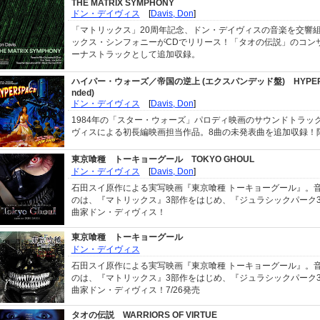
THE MATRIX SYMPHONY
ドン・デイヴィス
[
Davis, Don
]
「マトリックス」20周年記念、ドン・デイヴィスの音楽を交響
ックス・シンフォニーがCDでリリース！「タオの伝説」のコン
ーナストラックとして追加収録。
ハイパー・ウォーズ／帝国の逆上 (エクスパンデッド盤)
HYPER
nded)
ドン・デイヴィス
[
Davis, Don
]
1984年の「スター・ウォーズ」パロディ映画のサウンドトラッ
ヴィスによる初長編映画担当作品。8曲の未発表曲を追加収録！限
東京喰種 トーキョーグール
TOKYO GHOUL
ドン・デイヴィス
[
Davis, Don
]
石田スイ原作による実写映画『東京喰種 トーキョーグール』。
のは、『マトリックス』3部作をはじめ、『ジュラシックパーク
曲家ドン・ディヴィス！
東京喰種 トーキョーグール
ドン・デイヴィス
石田スイ原作による実写映画『東京喰種 トーキョーグール』。
のは、『マトリックス』3部作をはじめ、『ジュラシックパーク
曲家ドン・ディヴィス！7/26発売
タオの伝説
WARRIORS OF VIRTUE