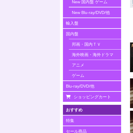
New 国内盤 ゲーム
New Blu-ray/DVD/他
輸入盤
国内盤
邦画・国内ＴＶ
海外映画・海外ドラマ
アニメ
ゲーム
Blu-ray/DVD/他
ショッピングカート
おすすめ
特集
セール商品