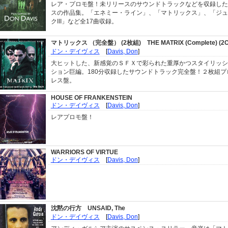
レア・プロモ盤！未リリースのサウンドトラックなどを収録した
スの作品集。「エネミー・ライン」、「マトリックス」、「ジュ
クIII」など全17曲収録。
マトリックス （完全盤） (2枚組)
THE MATRIX (Complete) (2
ドン・デイヴィス
[
Davis, Don
]
大ヒットした、新感覚のＳＦＸで彩られた重厚かつスタイリッシ
ション巨編。180分収録したサウンドトラック完全盤！２枚組プ
レス盤。
HOUSE OF FRANKENSTEIN
ドン・デイヴィス
[
Davis, Don
]
レアプロモ盤！
WARRIORS OF VIRTUE
ドン・デイヴィス
[
Davis, Don
]
沈黙の行方
UNSAID, The
ドン・デイヴィス
[
Davis, Don
]