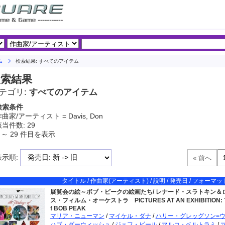
ム
検索結果: すべてのアイテム
検索結果
テゴリ:
すべてのアイテム
検索条件
曲家/アーティスト = Davis, Don
当件数: 29
 ～ 29 件目を表示
表示順:
タイトル / 作曲家(アーティスト) / 説明 / 発売日 / フォーマット
展覧会の絵～ボブ・ピークの絵画たち/ レナード・スラトキン＆
ス・フィルム・オーケストラ
PICTURES AT AN EXHIBITION: T
f BOB PEAK
マリア・ニューマン
/
マイケル・ダナ
/
ハリー・グレッグソン=
ハブ・ダーウィッシュ
/
ジェフ・ビール
/
マルコ・ベルトラミ
/