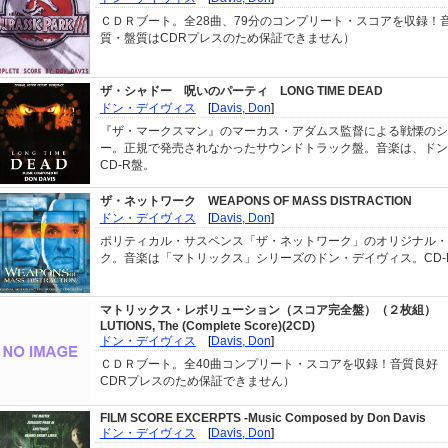
ＣＤＲブート。全28曲、79分のコンプリート・スコアを収録！音
質・盤質はCDRプレスのため保証できません）
ザ・シャドー 呪いのパーティ
LONG TIME DEAD
ドン・デイヴィス
[
Davis, Don
]
『ザ・マークスマン』のマーカス・アダムス監督による戦慄のシ
ー。正規で発売されなかったサウンドトラック盤。音楽は、ドン
CD-R盤。
ザ・ネットワーク
WEAPONS OF MASS DISTRACTION
ドン・デイヴィス
[
Davis, Don
]
ポリティカル・サスペンス「ザ・ネットワーク」のオリジナル・
ク。音楽は「マトリックス」シリーズのドン・デイヴィス。CD-
マトリックス・レボリューション（スコア完全盤）（２枚組）
LUTIONS, The (Complete Score)(2CD)
ドン・デイヴィス
[
Davis, Don
]
ＣＤＲブート。全40曲コンプリート・スコアを収録！音質良好 
CDRプレスのため保証できません）
FILM SCORE EXCERPTS -Music Composed by Don Davis
ドン・デイヴィス
[
Davis, Don
]