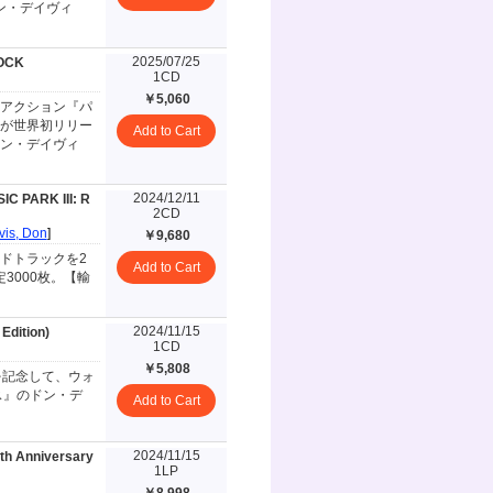
ン・デイヴィ
2025/07/25
OCK
1CD
￥5,060
アクション『パ
が世界初リリー
Add to Cart
ドン・デイヴィ
2024/12/11
C PARK III: R
2CD
vis, Don
]
￥9,680
ドトラックを2
Add to Cart
3000枚。【輸
2024/11/15
Edition)
1CD
￥5,808
を記念して、ウォ
ス』のドン・デ
Add to Cart
2024/11/15
th Anniversary
1LP